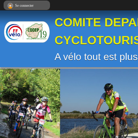
Panneau de gestion des cookies
Se connecter
COMITE DEPA
CYCLOTOURI
A vélo tout est plu