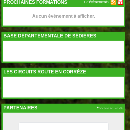
PROCHAINES FORMATIONS
+ d'évènements
Aucun évènement à afficher.
BASE DÉPARTEMENTALE DE SÉDIÈRES
LES CIRCUITS ROUTE EN CORRÈZE
PARTENAIRES
+ de partenaires