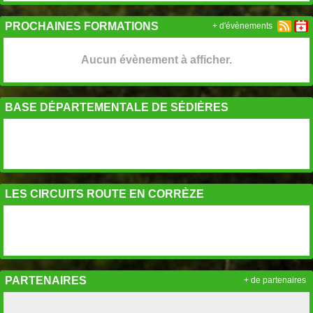
PROCHAINES FORMATIONS
+ d'évènements
Aucun évènement à afficher.
BASE DÉPARTEMENTALE DE SÉDIÈRES
LES CIRCUITS ROUTE EN CORRÈZE
PARTENAIRES
+ de partenaires